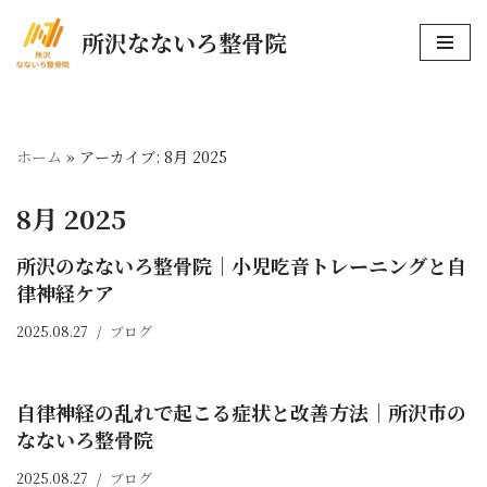
所沢なないろ整骨院
コ
ン
テ
ン
ホーム
»
アーカイブ: 8月 2025
ツ
へ
8月 2025
ス
キ
所沢のなないろ整骨院｜小児吃音トレーニングと自
ッ
律神経ケア
プ
2025.08.27
ブログ
自律神経の乱れで起こる症状と改善方法｜所沢市の
なないろ整骨院
2025.08.27
ブログ