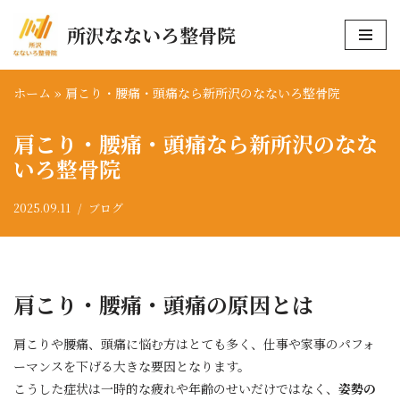
所沢なないろ整骨院
コ
ン
テ
ホーム
»
肩こり・腰痛・頭痛なら新所沢のなないろ整骨院
ン
肩こり・腰痛・頭痛なら新所沢のなな
ツ
へ
いろ整骨院
ス
キ
2025.09.11
ブログ
ッ
プ
肩こり・腰痛・頭痛の原因とは
肩こりや腰痛、頭痛に悩む方はとても多く、仕事や家事のパフォ
ーマンスを下げる大きな要因となります。
こうした症状は一時的な疲れや年齢のせいだけではなく、
姿勢の