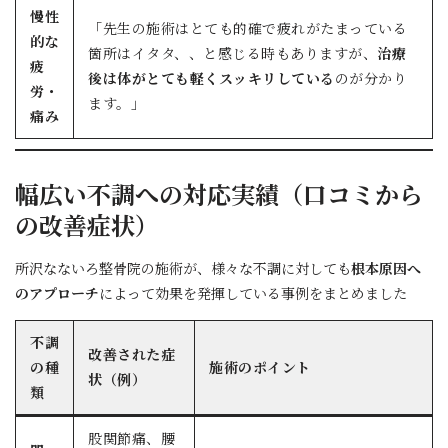
慢性
「先生の施術はとても的確で疲れがたまっている
的な
箇所はイタタ、、と感じる時もありますが、
治療
疲
後は体がとても軽くスッキリしている
のが分かり
労・
ます。」
痛み
幅広い不調への対応実績（口コミから
の改善症状）
所沢なないろ整骨院の施術が、様々な不調に対しても
根本原因へ
のアプローチ
によって効果を発揮している事例をまとめました
不調
改善された症
の種
施術のポイント
状（例）
類
股関節痛、腰