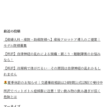
最近の投稿
【産婦人科・産院・助産院様へ】産後アロマケア導入のご提案｜
モデル院様募集
【所沢】自律神経の乱れによる頭痛・肩こり・睡眠障害のお悩み
なら！
【所沢】冷房病で体がだるい…その原因は自律神経の乱れかもし
れません
夏季休診のお知らせ｜交通事故相談は24時間公式LINEで受付中
所沢でペットボトル症候群に注意！甘い飲み物の飲み過ぎが招く
危険とは
アーカイブ