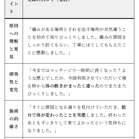
イン
ト
原因
「痛みがある場所とそれを治す場所が全然違うこ
への
とを初めて知りびっくりしました。痛みの原因を
理解
しっかり診てもらい、丁寧にほぐしてもらえたこ
と発
とに感動しました。」
見
「今まではマッサージで一時的に良くなった？よ
即効
うな感じでしたが、今回利用させていただいて帰
性と
る時から
体の動きがまったく違った
のでまたまた
変化
びっくりしました。」
「すぐに原因となる凝りを見付けていただき、
数
施術
分で体が変わったことを実感
しました。終わった
の的
あともすっきりして来てよかったという気持ちに
確さ
なりました。」