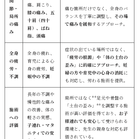
関
痛、肩こり、
節・
痛む箇所だけでなく、全身のバ
膝の痛み、五
局所
ランスを丁寧に調整し、
その場
十肩（四十
の痛
で痛みを緩和
するアプローチ。
肩）、ばね
み
指、頭痛
症状の出ている場所ではなく、
全身
全身の疲れ、
「疲労の根源」や「体の土台の
の疲
育児による心
歪み」に的確にアプローチ。妊
労・
身の疲労、
妊
婦の方や育児中の心身の消耗
に
不調
娠中の不調
も対応し、労わる施術を提供。
長年の不調や
局所ではなく**足元や骨盤の
慢性的な痛み
「土台の歪み」**を調整する施
施術
の改善、体の
術が高い評価を得ており、
お子
への
軽さの実感、
様連れでも安心
して受けられる
評価
子連れ・マタ
環境と、先生の親身な対応も評
ニティでの安
価されている。