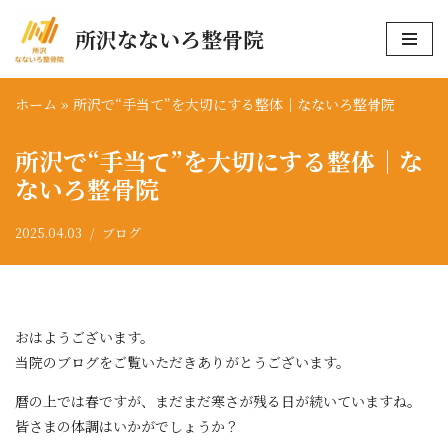
所沢なないろ整骨院
コ
ン
テ
ホーム
»
所沢で“手当て”を大切にする整体｜なないろ整骨院
ン
所沢で“手当て”を大切にする整体｜な
ツ
へ
ないろ整骨院
ス
キ
2025.04.03
ブログ
ッ
プ
おはようございます。
当院のブログをご覧いただきありがとうございます。
暦の上では春ですが、まだまだ寒さが残る日が続いていますね。
皆さまの体調はいかがでしょうか？