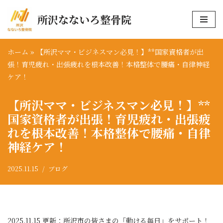
所沢なないろ整骨院
コ
ン
テ
ホーム
»
【所沢ママ・ビジネスマン必見！】**国家資格者が出
ン
張！育児疲れ・出張疲れを根本改善！本格整体で腰痛・自律神経
ツ
ケア！
へ
【所沢ママ・ビジネスマン必見！】**
ス
キ
国家資格者が出張！
育児疲れ・出張疲
ッ
れ
を根本改善！本格整体で腰痛・自律
プ
神経ケア！
2025.11.15
ブログ
2025.11.15 更新：所沢市の皆さまの「動ける毎日」をサポート！