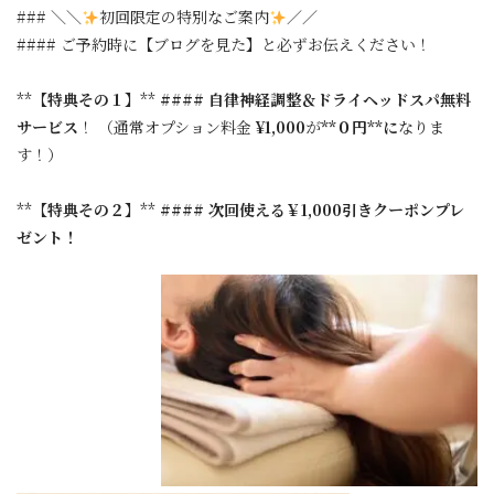
### ＼＼
初回限定の特別なご案内
／／
#### ご予約時に【ブログを見た】と必ずお伝えください！
**【
特典その１
】**
#### 自律神経調整＆ドライヘッドスパ無料
サービス
！ （通常オプション料金
¥1,000
が
**０円**に
なりま
す！）
**【
特典その２
】**
#### 次回使える￥1,000引きクーポンプレ
ゼント！