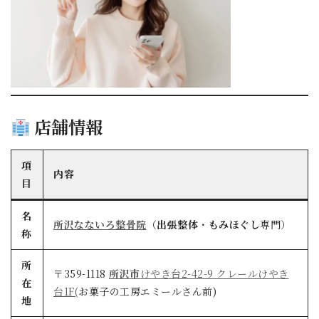
店舗情報
項
内容
目
名
所沢なないろ整骨院
（
出張整体
・
もみほぐし
専門）
称
所
〒359-1118
所沢市
けやき台2-42-9 クレールけやき
在
台1F(
お菓子の工房エミールさん前)
地