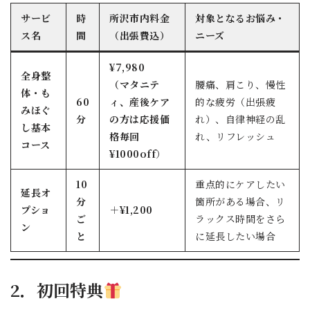
サービ
時
所沢市内料金
対象となるお悩み・
ス名
間
（出張費込）
ニーズ
¥7,980
全身整
（マタニテ
腰痛、肩こり、慢性
体・も
60
ィ、産後ケア
的な疲労（出張疲
みほぐ
分
の方は応援価
れ）、自律神経の乱
し基本
格毎回
れ、リフレッシュ
コース
¥1000off
）
10
重点的にケアしたい
延長オ
分
箇所がある場合、リ
プショ
＋¥1,200
ご
ラックス時間をさら
ン
と
に延長したい場合
2．初回特典