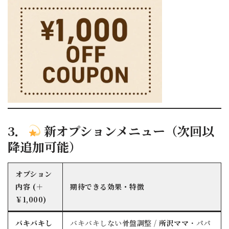
3．
新オプションメニュー（次回以
降追加可能）
オプション
内容 (＋
期待できる効果・特徴
￥1,000)
バキバキし
バキバキしない骨盤調整 /
所沢ママ
・パパ