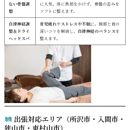
ない骨盤調
に人気。体に負担をかけず、骨盤の歪みを
整
ソフトに整えます。
自律神経調
育児疲れ
や
ストレスや不眠
に。頭部と首の
整＆ドライ
深いコリを解消し、
自律神経のバランス
を
ヘッドスパ
整えます。
出張対応エリア（
所沢市
・
入間市
・
狭山市
・
東村山市
）