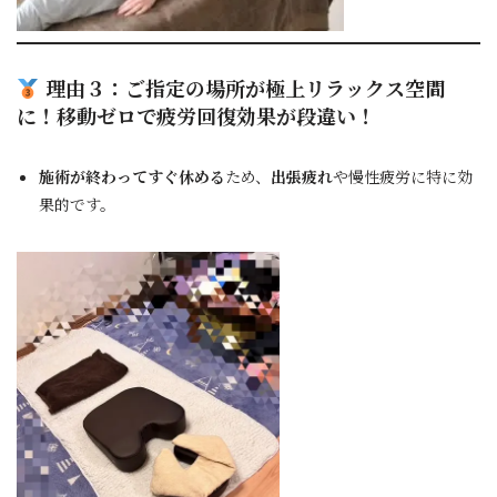
理由３：
ご指定の場所
が
極上リラックス空間
に！移動ゼロで疲労回復効果が段違い！
施術が終わってすぐ休める
ため、
出張疲れ
や慢性疲労に特に効
果的です。