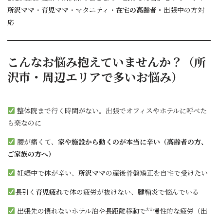
所沢ママ
・
育児ママ
・マタニティ・
在宅の高齢者・
出張中の方対
応
こんなお悩み抱えていませんか？（
所
沢市
・
周辺エリア
で多いお悩み）
整体院まで行く時間がない。出張でオフィスやホテルに呼べた
ら楽なのに
腰が痛くて、
家や施設から動くのが本当に辛い（高齢者の方、
ご家族の方へ）
妊娠中で体が辛い、
所沢ママ
の産後骨盤矯正を自宅で受けたい
長引く
育児疲れ
で体の疲労が抜けない、腱鞘炎で悩んでいる
出張先の慣れないホテル泊や長距離移動で**慢性的な疲労（出