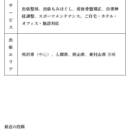
サ
出張整体
、
出張もみほぐし
、
産後骨盤矯正
、
自律神
ー
経調整
、
スポーツメンテナンス
。
ご自宅・ホテル・
ビ
オフィス・施設対応
ス
出
張
エ
所沢市
（中心）、
入間市
、
狭山市
、
東村山市
全域
リ
ア
最近の投稿