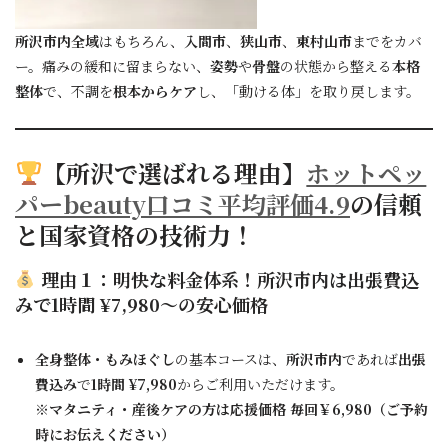
所沢市内全域
はもちろん、
入間市
、
狭山市
、
東村山市
までをカバ
ー。痛みの緩和に留まらない、
姿勢
や
骨盤
の状態から整える
本格
整体
で、不調を
根本からケア
し、「動ける体」を取り戻します。
【所沢で選ばれる理由】
ホットペッ
パーbeauty口コミ平均評価4.9
の信頼
と
国家資格
の技術力！
理由１：明快な料金体系！
所沢市内
は
出張費込
み
で
1時間 ¥
7,980〜の安心価格
全身整体・もみほぐし
の基本コースは、
所沢市内
であれば
出張
費込み
で
1時間 ¥7,980
からご利用いただけます。
※マタニティ・産後ケアの方は応援価格 毎回￥6,980（ご予約
時にお伝えください）