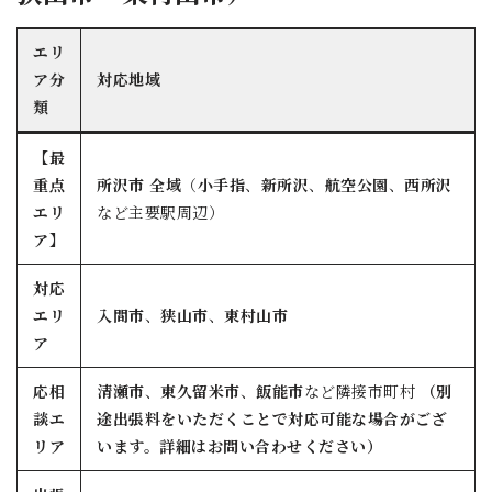
エリ
ア分
対応地域
類
【最
重点
所沢市 全域
（
小手指
、
新所沢
、
航空公園
、
西所沢
エリ
など主要駅周辺）
ア】
対応
エリ
入間市
、
狭山市
、
東村山市
ア
応相
清瀬市
、
東久留米市
、
飯能市
など隣接市町村
（別
談エ
途出張料をいただくことで対応可能な場合がござ
リア
います。詳細はお問い合わせください）