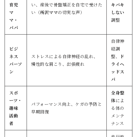
育児
い、産後で骨盤矯正を自宅で受けた
キバキ
マ
い（
所沢ママ
の切実な声）
しない
マ・
調整
パパ
自律神
ビジ
経調
ネス
ストレスによる自律神経の乱れ、
整、
ド
パーソ
慢性的な肩こり、出張疲れ
ライヘ
ン
ッドス
パ
スポ
全身整
ーツ・
体
によ
パフォーマンス向上、ケガの予防と
趣味
る体の
早期回復
活動
メンテ
者
ナンス
歩行改