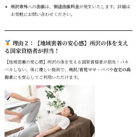
所沢市外
への
出張
は、
別途出張料金
が発生いたします。詳細は
お気軽にお問い合わせください。
理由２：【地域密着の安心感】
所沢
の体を支え
る
国家資格者
が担当！
【地域密着の安心感】所沢の体を支える国家資格者が担当！バキ
バキしない、体に優しい施術で、
所沢/育児ママ
・パパや
在宅の高
齢者
にも安心してご利用いただけます。