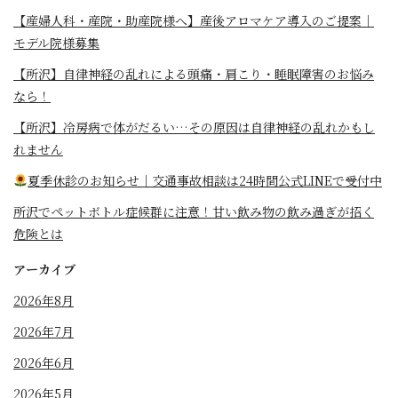
【産婦人科・産院・助産院様へ】産後アロマケア導入のご提案｜
モデル院様募集
【所沢】自律神経の乱れによる頭痛・肩こり・睡眠障害のお悩み
なら！
【所沢】冷房病で体がだるい…その原因は自律神経の乱れかもし
れません
夏季休診のお知らせ｜交通事故相談は24時間公式LINEで受付中
所沢でペットボトル症候群に注意！甘い飲み物の飲み過ぎが招く
危険とは
アーカイブ
2026年8月
2026年7月
2026年6月
2026年5月